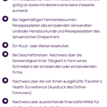
Einfuhr von Zahlungsmitteln nach Tansania
gültig ist sowie mindestens eine leere Visaseite
Genehmigungspflichtige Waren bei Einreise
aufweist
nach Tansania
Bei regelmäßigen Familienbesuchen:
Mitnahme von Medikamenten nach Tansania
Reisepassdaten des einladenden Verwandten
Verbotene Waren bei Einreise nach Tansania
und/oder Heiratsurkunde und Reisepassdaten des
tansanischen Ehepartners
Ein Rück- oder Weiterreiseticket
Bei Geschäftsreisen: Nachweis über die
Notwendigkeit Ihrer Tätigkeit in Form eines
Schreibens der einladenden oder entsendenden
Firma
Nachweis über die von Ihnen ausgefüllte Traveller’s
Health Surveillance (Ausdruck des Online-
Formulars)
Nachweis über ausreichende finanzielle Mittel für