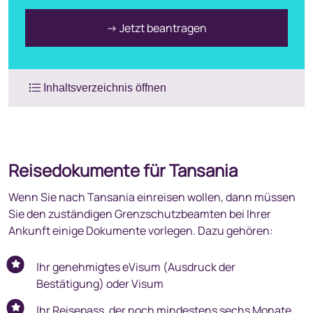
→ Jetzt beantragen
Inhaltsverzeichnis öffnen
Reisedokumente für Tansania
Tansania-Einreise mit Kindern
Reisesicherheit und Zoll in Tansania
Reisedokumente für Tansania
Arrival/Departure Card
Wenn Sie nach Tansania einreisen wollen, dann müssen
Traveller’s Health Surveillance
Sie den zuständigen Grenzschutzbeamten bei Ihrer
Impfungen für Tansania
Ankunft einige Dokumente vorlegen. Dazu gehören:
Versicherungen für Tansania-Reisen
Einreise nach Tansania: Was ist zu beachten?
Ihr genehmigtes eVisum (Ausdruck der
Einfuhrbestimmungen für Tansania
Bestätigung) oder Visum
Duty Free Mengen in Tansania
Ihr Reisepass, der noch mindestens sechs Monate