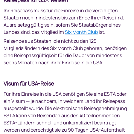
Reisepass für USA-Reisen
Versicherungen für eine USA-Reise
Ihr Reisepass muss für die Einreise in die Vereinigten
Staaten noch mindestens bis zum Ende Ihrer Reise inkl.
Ablauf der Einreise in die USA
Ausreisetag gültig sein, sofern Sie Staatsbürger eines
Sicherheitskontrollen
Landes sind, das Mitglied im
Six Month Club
ist.
Gespräche mit US-Grenzbeamten
Reisende aus Staaten, die nicht zu den 125
Gepäckkontrollen / Handgepäck
Mitgliedsländern des Six Month Club gehören, benötigen
Einfuhrbestimmungen für die USA
eine Reisepassgültigkeit für die Dauer von mindestens
Alkoholische Getränke
sechs Monaten nach ihrer Einreise in die USA.
Kulturelle Artefakte und Kulturgüter
Tierfelle
Drogenutensilien
Visum für USA-Reise
Feuerwaffen
Für Ihre Einreise in die USA benötigen Sie eine ESTA oder
Wildtiere
ein Visum — je nachdem, in welchem Land Ihr Reisepass
Lebensmittel (roh und zubereitet)
ausgestellt wurde. Die elektronische Reisegenehmigung
Medikamente
ESTA kann von Reisenden aus den 40 teilnehmenden
Geschenke im Wert von bis zu 100 $
ESTA-Ländern schnell und unkompliziert beantragt
werden und berechtigt sie zu 90 Tagen USA-Aufenthalt