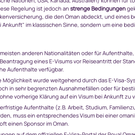
che Nationen, USA, Kanada, Australien) können für to
iese Regelung ist jedoch an
strenge Bedingungen
gek
kenversicherung, die den Oman abdeckt, und eines be
ei Ankunft" im klassischen Sinne, sondern um eine bed
 meisten anderen Nationalitäten oder für Aufenthalte,
 Beantragung eines E-Visums vor Reiseantritt der Stan
che Aufenthalte verfügbar.
 Möglichkeit wurde weitgehend durch das E-Visa-Sys
 noch in sehr begrenzten Ausnahmefällen oder für best
ohne vorherige Klärung auf ein Visum bei Ankunft zu v
erfristige Aufenthalte (z.B. Arbeit, Studium, Famili
 werden, muss ein entsprechendes Visum bei einer oma
 oft einen Sponsor im Oman.
gen auf dem offiziellen E-Visa-Portal der Royal Oman 