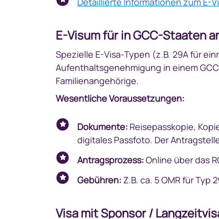
Detaillierte Informationen zum E-
E-Visum für in GCC-Staaten an
Spezielle E-Visa-Typen (z.B. 29A für ein
Aufenthaltsgenehmigung in einem GCC-
Familienangehörige.
Wesentliche Voraussetzungen:
Dokumente:
Reisepasskopie, Kopi
digitales Passfoto. Der Antragst
Antragsprozess:
Online über das R
Gebühren:
Z.B. ca. 5 OMR für Typ 
Visa mit Sponsor / Langzeitv