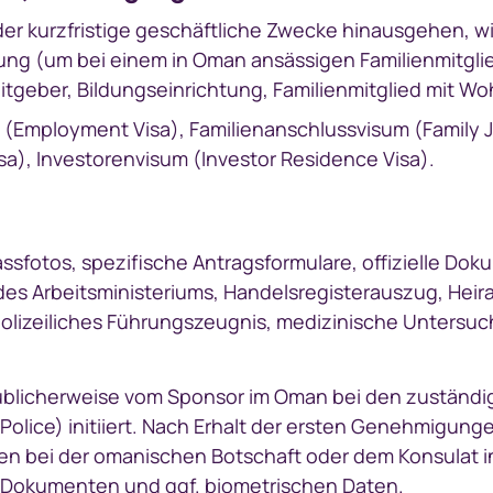
oder kurzfristige geschäftliche Zwecke hinausgehen, w
ng (um bei einem in Oman ansässigen Familienmitglied
itgeber, Bildungseinrichtung, Familienmitglied mit Wo
(Employment Visa), Familienanschlussvisum (Family Jo
), Investorenvisum (Investor Residence Visa).
assfotos, spezifische Antragsformulare, offizielle Do
es Arbeitsministeriums, Handelsregisterauszug, Heir
polizeiliches Führungszeugnis, medizinische Unters
üblicherweise vom Sponsor im Oman bei den zuständ
 Police) initiiert. Nach Erhalt der ersten Genehmigung
en bei der omanischen Botschaft oder dem Konsulat i
n Dokumenten und ggf. biometrischen Daten.