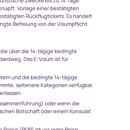
uristische Zwecke bis zu 14 Tage
nüpft: Vorlage einer bestätigten
stätigten Rückflugtickets. Es handelt
ingte Befreiung von der Visumpflicht
 die über die 14-tägige bedingte
dardweg. Das E-Visum ist für
tem und die bedingte 14-tägige
immte, seltenere Kategorien verfügbar.
erlassen.
enzusammenführung) oder wenn die
nischen Botschaft oder einem Konsulat
Police (ROP) ist vor jeder Reise