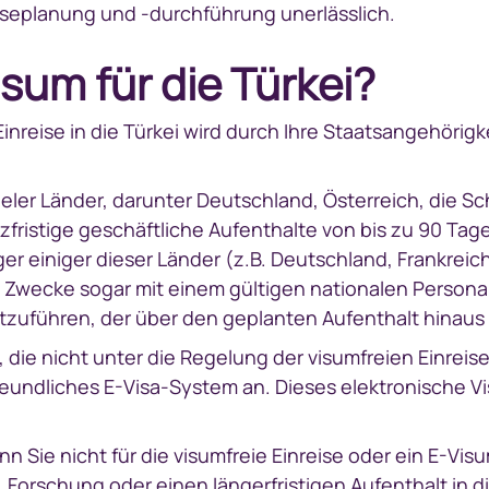
iseplanung und -durchführung unerlässlich.
isum für die Türkei?
Einreise in die Türkei wird durch Ihre Staatsangehörig
eler Länder, darunter Deutschland, Österreich, die S
rzfristige geschäftliche Aufenthalte von bis zu 90 Ta
rger einiger dieser Länder (z.B. Deutschland, Frankreich
che Zwecke sogar mit einem gültigen nationalen Person
zuführen, der über den geplanten Aufenthalt hinaus g
, die nicht unter die Regelung der visumfreien Einreise
freundliches E-Visa-System an. Dieses elektronische V
n Sie nicht für die visumfreie Einreise oder ein E-Visum
 Forschung oder einen längerfristigen Aufenthalt in 